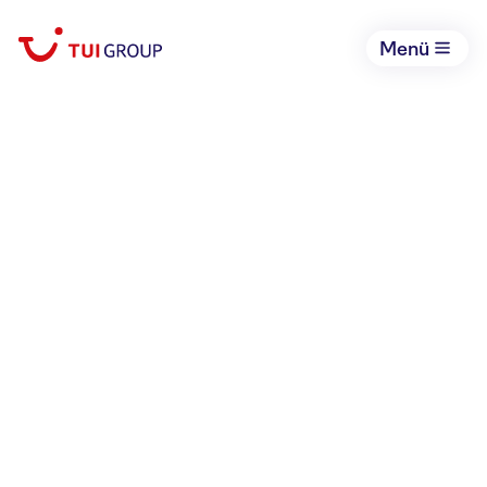
Markets + Airline
Menü
MARKETS
Unter dem Dach der TUI Group
befinden sich zahlreiche starke
Veranstalter, die in ihren jeweiligen
Heimatmärkten führende
Positionen einnehmen. In
Deutschland sind dies unter
anderem die TUI Deutschland und
Airtours, in Großbritannien First
Choice. Auch in Österreich, Polen,
der Schweiz, Dänemark, Finnland,