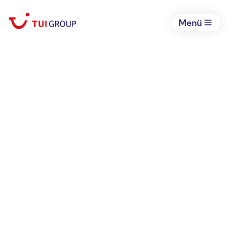
Menü
18. September 2025
TUI Group schließt
strategische Partnerschaft
mit dem Oman:
Destinationscluster mit fünf
neuen gemeinsamen Hotels
geplant. OMRAN Group
steigt als langfristiger
Aktionär ein
Konzern